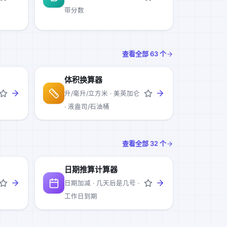
带分数
查看全部
63
个
体积换算器
升/毫升/立方米 · 美英加仑
· 液盎司/石油桶
查看全部
32
个
日期推算计算器
日期加减 · 几天后是几号 ·
工作日到期