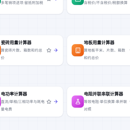
多笔销项进项·留抵附加税
含税价/不含税价/税额换算
瓷砖用量计算器
地板用量计算器
算瓷砖片数、箱数和约总
算地板平米、片数、箱数
价
和约总价
电功率计算器
电阻并联串联计算器
直流/单相/三相功率与耗电
等效电阻·单位换算·串并联
量电费
对照