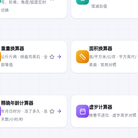
号、阶乘，角度/弧度实时
· 增减后值
切换
重量换算器
面积换算器
公斤斤两 · 磅盎司英石 · 全
亩/平方米/公顷 · 平方英尺/
部等值
英亩 · 常用对照
精确年龄计算器
虚岁计算器
年月日时分 · 活了多久 · 总
按春节进位 · 虚岁周岁对照
天数/小时/秒