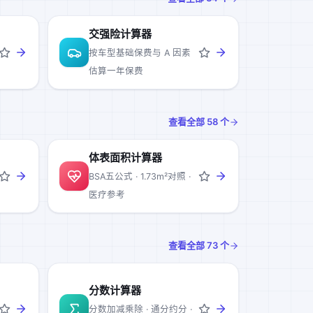
交强险计算器
按车型基础保费与 A 因素
估算一年保费
查看全部
58
个
体表面积计算器
BSA五公式 · 1.73m²对照 ·
医疗参考
查看全部
73
个
分数计算器
分数加减乘除 · 通分约分 ·