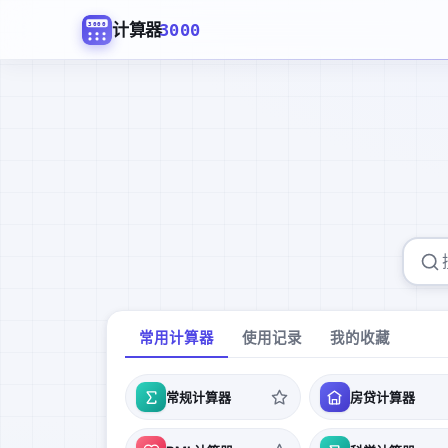
×
+
∑
%
+
√
÷
×
π
±
=
=
≈
−
3000
计算器
3000
常用计算器
使用记录
我的收藏
常规计算器
房贷计算器