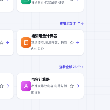
价税合计·发票金额·税额
查看全部
31
个
墙漆用量计算器
算墙漆/乳胶漆升数、桶数
和约总价
查看全部
25
个
电容计算器
串并联等效电容·电荷与储
能估算