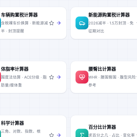
车辆购置税计算器
新能源购置税计算器
含税裸车价换算 · 新能源减
2026减半 · 1.5万封顶 · 免
半 · 封顶提醒
征期对比
体脂率计算器
腰臀比计算器
围度法估算 · ACE分级 · 脂
WHR · 腰围臀围 · 腹型风险
肪量/瘦体重
参考
科学计算器
百分比计算器
三角、对数、指数、根
求百分之几 · 占比 · 变化率