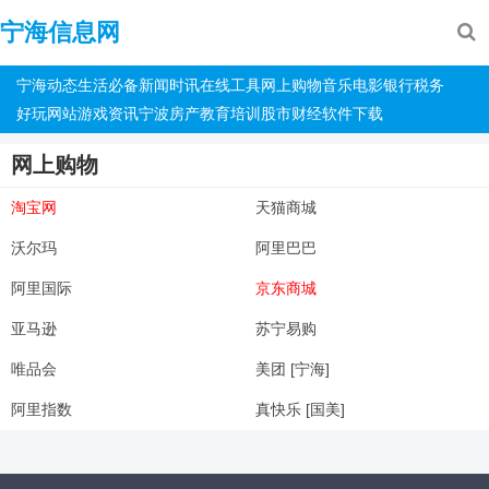
宁海信息网
宁海动态
生活必备
新闻时讯
在线工具
网上购物
音乐电影
银行税务
好玩网站
游戏资讯
宁波房产
教育培训
股市财经
软件下载
网上购物
淘宝网
天猫商城
沃尔玛
阿里巴巴
阿里国际
京东商城
亚马逊
苏宁易购
唯品会
美团 [宁海]
阿里指数
真快乐 [国美]